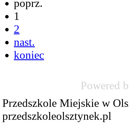
poprz.
1
2
nast.
koniec
Powered 
Przedszkole Miejskie w Ol
przedszkoleolsztynek.pl