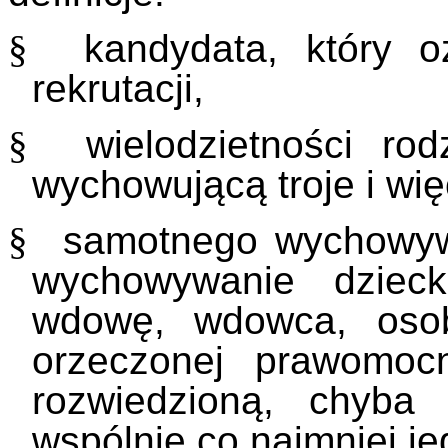
§
kandydata, który oz
rekrutacji,
§
wielodzietności rodz
wychowującą troje i więc
§
samotnego wychowywan
wychowywanie dzieck
wdowę, wdowca, osob
orzeczonej prawomoc
rozwiedzioną, chyba
wspólnie co najmniej je