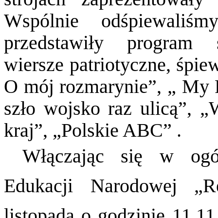
Wspólnie odśpiewaliś
przedstawiły program 
wiersze patriotyczne, śpiew
O mój rozmarynie”, „ My P
szło wojsko raz ulicą”, „
kraj”, „Polskie ABC” .
Włączając się w ogól
Edukacji Narodowej „Re
listopada o godzinie 11.1